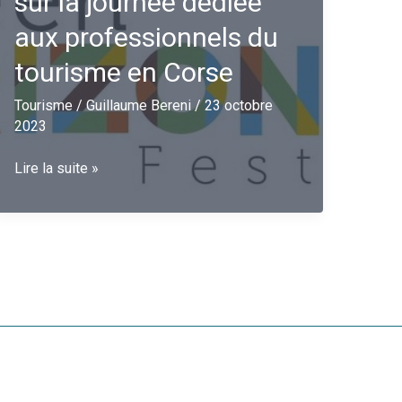
sur la journée dédiée
aux professionnels du
tourisme en Corse
Tourisme
/
Guillaume Bereni
/
23 octobre
2023
Green
Lire la suite »
Orizonte:
retour
sur
la
journée
dédiée
aux
professionnels
du
tourisme