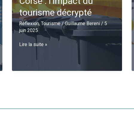
Corse : l’impact du
tourisme décrypté
Réflexion
,
Tourisme
/
Guillaume Bereni
/
5
juin 2025
Gestion
Lire la suite »
des
déchets
en
Corse
:
l’impact
du
tourisme
décrypté