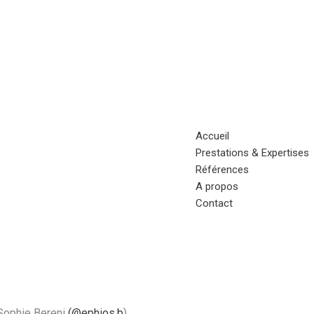
Accueil
Prestations & Expertises
Références
A propos
Contact
 Sophie Bereni
(@ephios.b
)