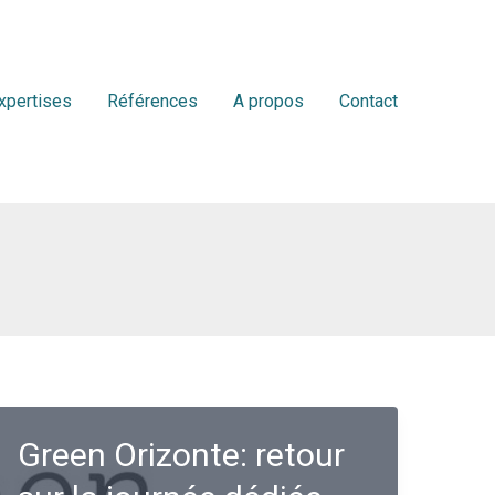
xpertises
Références
A propos
Contact
Green Orizonte: retour